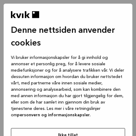
Denne nettsiden anvender
cookies
Vi bruker informasjonskapsler for å gi innhold og
annonser et personlig preg, for å levere sosiale
mediefunksjoner og for å analysere trafikken vår. Vi deler
dessuten informasjon om hvordan du bruker nettstedet
vårt, med partnerne våre innen sosiale medier,
annonsering og analysearbeid, som kan kombinere den
med annen informasjon du har gjort tilgjengelig for dem,
eller som de har samlet inn gjennom din bruk av
tjenestene deres. Les mer i våre retningslinjer
om
personvern og informasjonskapsler.
Application error: a client-side exception has occurred
while
loading
www.kvik.no
(see the browser console for more
Ikke tillat