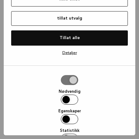
information)
.
tillat utvalg
Tillat alle
Detaljer
tillat
utvalg
Nødvendig
Egenskaper
Statistikk