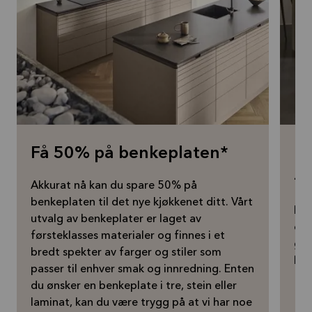
Få 50% på benkeplaten*
Få
– 
Akkurat nå kan du spare 50% på
benkeplaten til det nye kjøkkenet ditt. Vårt
Drø
utvalg av benkeplater er laget av
om 
førsteklasses materialer og finnes i et
gra
bredt spekter av farger og stiler som
kjø
passer til enhver smak og innredning. Enten
du ønsker en benkeplate i tre, stein eller
laminat, kan du være trygg på at vi har noe