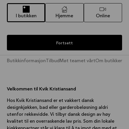
I butikken
Hjemme
Online
Fortsett
Butikkinformasjon
Tilbud
Møt teamet vårt
Om butikken
Pr
Velkommen til Kvik Kristiansand
Hos Kvik Kristiansand er et vakkert dansk
designkjøkken, bad eller garderobeløsning aldri
utenfor rekkevidde. Vi tilbyr dansk design av høy
kvalitet til en overraskende lav pris. Som din lokale
kjøkkenpartner står vi klare til å ta imot deg med et