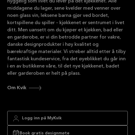
hyggelig som livet du lever på det kjøkkenet. Alle
middagene du lager, sene kvelder med venner over
noen glass vin, leksene barna gjør ved bordet,
kortspillene du spiller – kjøkkenet er sentrumet i livet
ditt. Men uansett om du kjøper et kjøkken, bad eller
en garderobe, er vi din betrodde partner for vakre,
danske designprodukter i høy kvalitet og
bærekraftige materialer. Vi streber alltid etter å tilby
fantastisk kundeservice, fra det øyeblikket du går inn
i en av butikkene våre, til det nye kjøkkenet, badet
eller garderoben er helt på plass.
Om Kvik
Logg inn på MyKvik
Book gratis designmøte