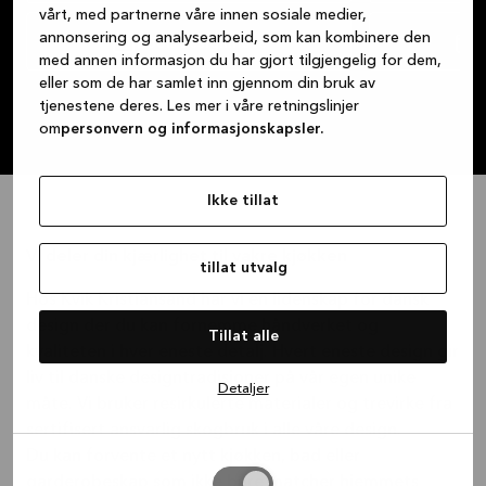
finne sitt dr
vårt, med partnerne våre innen sosiale medier,
garderobe de
annonsering og analysearbeid, som kan kombinere den
Book designmøte
lang tid. Sam
med annen informasjon du har gjort tilgjengelig for dem,
som ivaretar 
eller som de har samlet inn gjennom din bruk av
tjenestene deres. Les mer i våre retningslinjer
om
personvern og informasjonskapsler.
Ikke tillat
Vi deler din kjærlighet til vakre kjøkken
tillat utvalg
Hos Kvik Kristiansand har vi en lidenskap for dansk
design der du kan fornemme håndverket og
Tillat alle
kvaliteten i hver eneste detalj. Hvert eneste design gir
liv til danske designtradisjoner på vår egen unike
Detaljer
måte. Vi bruker resirkulerte materialer og trevirke fra
sertifisert ansvarlig skogbruk i alle våre design.
Du kan forvente et nytt kjøkken, bad eller
tillat
garderobeskap som ikke bare matcher hjemmets