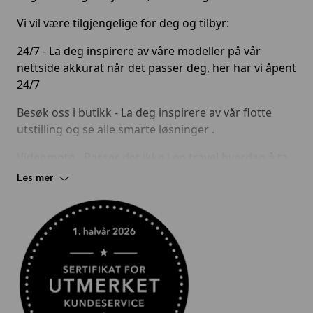
Vi vil være tilgjengelige for deg og tilbyr:
24/7 - La deg inspirere av våre modeller på vår
nettside akkurat når det passer deg, her har vi åpent
24/7
Besøk oss i butikk - La deg inspirere av vår flotte
utstilling og se alle smarte løsninger .
Videomøte - Passer det ikke i en travel hverdag å ta
turen innom, book et videomøte, så tegner vi
Les mer
kjøkken i sammen online.
La deg inspirere av Dansk design - til overraskende
lave priser