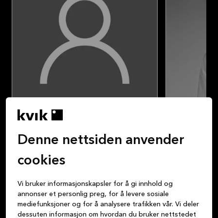
Kjøkkenkonsu
Maren 
Kjøkkenkonsulent
Denne nettsiden anvender
Helle Petri Petersen
Kolukci
cookies
hellepe@kristiansand.kvik.no
marenbk@krist
Brenner for å tegne fine og funksjonelle
Jeg er en gru
kjøkken.
Vi bruker informasjonskapsler for å gi innhold og
øye for prakti
Går gjerne "den ekstra mil" for våre
annonser et personlig preg, for å levere sosiale
løsninger.
kunder.
mediefunksjoner og for å analysere trafikken vår. Vi deler
dessuten informasjon om hvordan du bruker nettstedet
Jeg drives av