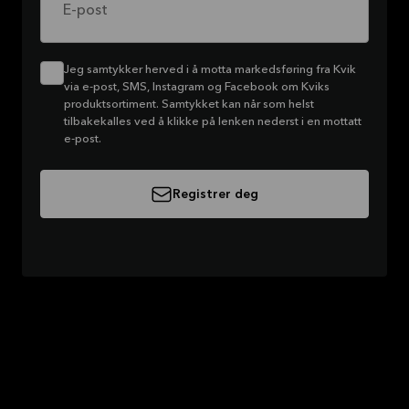
E-post
Jeg samtykker herved i å motta markedsføring fra Kvik
via e-post, SMS, Instagram og Facebook om Kviks
produktsortiment. Samtykket kan når som helst
tilbakekalles ved å klikke på lenken nederst i en mottatt
e-post.
Registrer deg