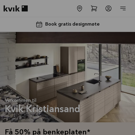
Kvik logo
Book gratis designmøte
Få 50% på
benkeplaten*
Tilbudet er gyldig til
Velkommen til
16.08.2026
Kvik Kristiansand
Se mer
Få 50% på benkeplaten*