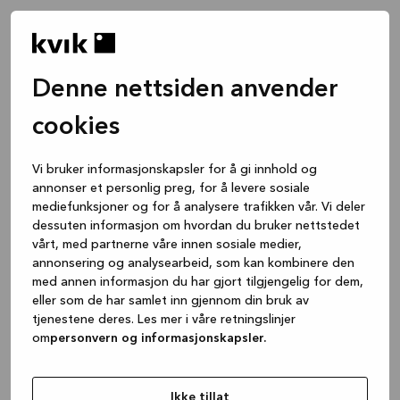
Denne nettsiden anvender
cookies
Vi bruker informasjonskapsler for å gi innhold og
annonser et personlig preg, for å levere sosiale
mediefunksjoner og for å analysere trafikken vår. Vi deler
dessuten informasjon om hvordan du bruker nettstedet
vårt, med partnerne våre innen sosiale medier,
annonsering og analysearbeid, som kan kombinere den
med annen informasjon du har gjort tilgjengelig for dem,
eller som de har samlet inn gjennom din bruk av
tjenestene deres. Les mer i våre retningslinjer
om
personvern og informasjonskapsler.
Application error: a client-side exception has occurred
while
loading
www.kvik.no
(see the browser console for more
Ikke tillat