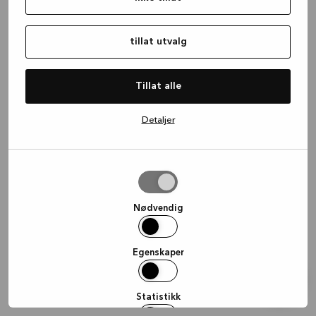
information)
.
tillat utvalg
Tillat alle
Detaljer
tillat
utvalg
Nødvendig
Egenskaper
Statistikk