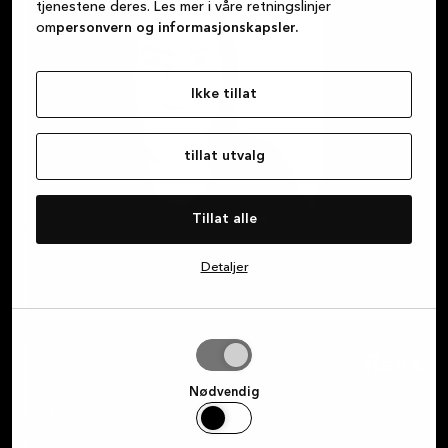
tjenestene deres. Les mer i våre retningslinjer
om
personvern og informasjonskapsler.
Ikke tillat
tillat utvalg
Tillat alle
Detaljer
Jeg driver også med B2B
Selger
tillat
Renate
utvalg
Selger
Nødvendig
renateni@sand
Linda Aksnes
Renate er en