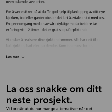
overraskende lave priser.
For å være sikker på at du får god hjelp til planlegging av ditt nye
kjøkken, bad eller garderobe, er det lurt å avtale en tid med oss.
En gjennomgang med en av våre dyktige medarbeidere tar
erfaringsvis 1-2 timer - det er gratis og uforpliktende!
Vi ønsker å realisere dine kjøkkendrømmer. Alle har rett til et
kult kjøkken, bad eller garderobe. Kom innom oss for en
hyggelig prat, få inspirasjon eller book en tegnetime med en av
Les mer
våre flinke kjøkkenselgere.
Velkommen til oss!
La oss snakke om ditt
neste prosjekt.
Vi forstår at du har mange alternativer når det