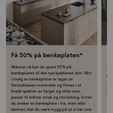
Få 50% på benkeplaten*
Få
– 
Akkurat nå kan du spare 50% på
benkeplaten til det nye kjøkkenet ditt. Vårt
Drø
utvalg av benkeplater er laget av
om 
førsteklasses materialer og finnes i et
gra
bredt spekter av farger og stiler som
kjø
passer til enhver smak og innredning. Enten
du ønsker en benkeplate i tre, stein eller
laminat, kan du være trygg på at vi har noe