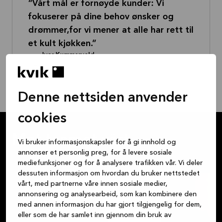
Vårt mål er fornøyde kunder: Vi
fokuserer på dine behov ønsker og
drømmer,for vi mener at alle har rett til
et kult kjøkken.
--
Ivar Kummervold
Eier
Denne nettsiden anvender
cookies
Møt teamet vårt
Vi bruker informasjonskapsler for å gi innhold og
annonser et personlig preg, for å levere sosiale
mediefunksjoner og for å analysere trafikken vår. Vi deler
dessuten informasjon om hvordan du bruker nettstedet
vårt, med partnerne våre innen sosiale medier,
annonsering og analysearbeid, som kan kombinere den
med annen informasjon du har gjort tilgjengelig for dem,
eller som de har samlet inn gjennom din bruk av