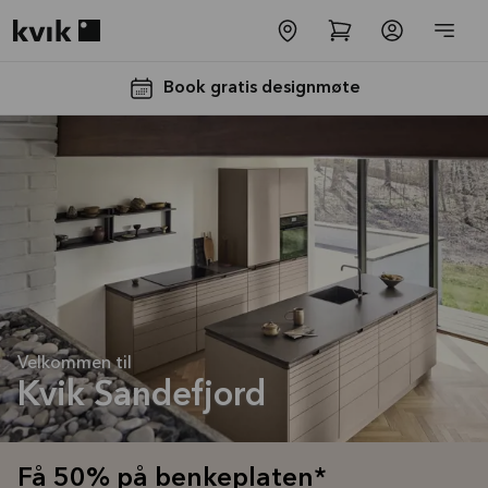
Kvik logo
Book gratis designmøte
Få 50% på
benkeplaten*
Tilbudet er gyldig til
Velkommen til
16.08.2026
Kvik Sandefjord
Se mer
Få 50% på benkeplaten*