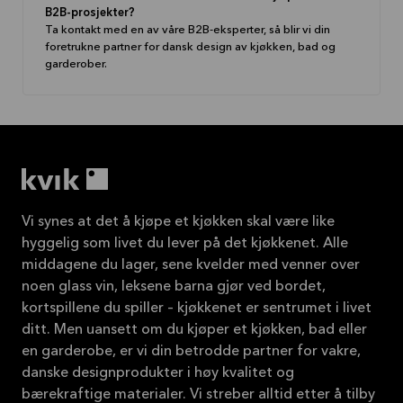
B2B-prosjekter?
Ta kontakt med en av våre B2B-eksperter, så blir vi din
foretrukne partner for dansk design av kjøkken, bad og
garderober.
Vi synes at det å kjøpe et kjøkken skal være like
hyggelig som livet du lever på det kjøkkenet. Alle
middagene du lager, sene kvelder med venner over
noen glass vin, leksene barna gjør ved bordet,
kortspillene du spiller – kjøkkenet er sentrumet i livet
ditt. Men uansett om du kjøper et kjøkken, bad eller
en garderobe, er vi din betrodde partner for vakre,
danske designprodukter i høy kvalitet og
bærekraftige materialer. Vi streber alltid etter å tilby