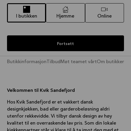
I butikken
Hjemme
Online
Fortsett
Butikkinformasjon
Tilbud
Møt teamet vårt
Om butikken
Pr
Velkommen til Kvik Sandefjord
Hos Kvik Sandefjord er et vakkert dansk
designkjøkken, bad eller garderobeløsning aldri
utenfor rekkevidde. Vi tilbyr dansk design av høy
kvalitet til en overraskende lav pris. Som din lokale
kjøkkenpartner står vi klare til å ta imot deg med et