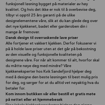
funksjonell løsning bygget på materialer av høy
kvalitet. Og hvis det ikke er nok til å overbevise deg,
tilbyr vi opptil 25 års garanti på de ulike
designelementene våre, slik at du kan glede deg over
det nye kjøkkenet, badet eller garderoben din i
mange år fremover.
Dansk design til overraskende lave priser
Alle fortjener et vakkert kjøkken. Derfor fokuserer vi
på å holde lave priser uten at det går på bekostning
av den visuelle og funksjonelle kvaliteten på
designene våre. For når alt kommer til alt, hvorfor skal
du måtte nøye deg med mindre? Våre
kjøkkeneksperter hos Kvik Sandefjord hjelper deg
med å designe den beste løsningen til best mulig pris
for deg, og sørger for at du alltid vet nøyaktig hva du
betaler for.
Kom innom butikken vår eller bestill et gratis møte
på nettet eller et hjemmebesøk