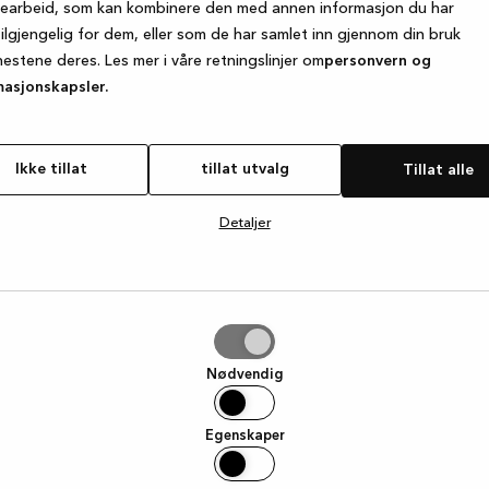
searbeid, som kan kombinere den med annen informasjon du har
tilgjengelig for dem, eller som de har samlet inn gjennom din bruk
nestene deres. Les mer i våre retningslinjer om
personvern og
e exception has occurred
while loading
www.kvik.no
(see the browse
masjonskapsler.
Ikke tillat
tillat utvalg
Tillat alle
Detaljer
g
Nødvendig
Egenskaper