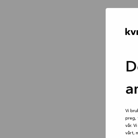
D
a
Vi bru
preg, 
vår. V
vårt, 