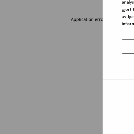
analy
gjort 
av tje
Application error: a client-sid
infor
tillat
utval