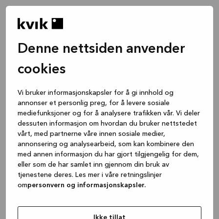
Denne nettsiden anvender
cookies
Vi bruker informasjonskapsler for å gi innhold og
annonser et personlig preg, for å levere sosiale
mediefunksjoner og for å analysere trafikken vår. Vi deler
dessuten informasjon om hvordan du bruker nettstedet
vårt, med partnerne våre innen sosiale medier,
annonsering og analysearbeid, som kan kombinere den
med annen informasjon du har gjort tilgjengelig for dem,
eller som de har samlet inn gjennom din bruk av
tjenestene deres. Les mer i våre retningslinjer
om
personvern og informasjonskapsler.
Application error: a client-side exception has occurred
while
loading
www.kvik.no
(see the browser console for more
Ikke tillat