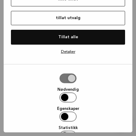
information)
.
tillat utvalg
Tillat alle
Detaljer
tillat
utvalg
Nødvendig
Egenskaper
Statistikk