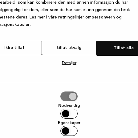
searbeid, som kan kombinere den med annen informasjon du har
tilgjengelig for dem, eller som de har samlet inn gjennom din bruk
nestene deres. Les mer i våre retningslinjer om
personvern og
e exception has occurred
while loading
www.kvik.no
(see the browse
masjonskapsler.
Ikke tillat
tillat utvalg
Tillat alle
Detaljer
g
Nødvendig
Egenskaper