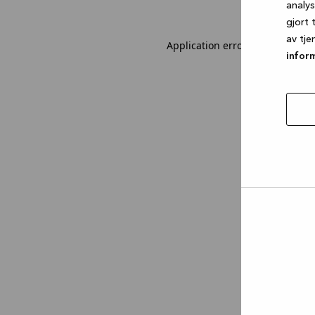
analy
gjort 
av tje
Application error: a client-sid
infor
tillat
utval