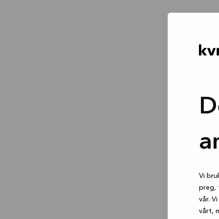
D
a
Vi bru
preg, 
vår. V
vårt, 