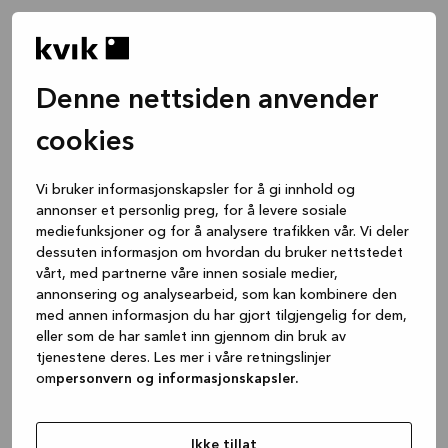
Denne nettsiden anvender
cookies
Vi bruker informasjonskapsler for å gi innhold og
annonser et personlig preg, for å levere sosiale
mediefunksjoner og for å analysere trafikken vår. Vi deler
dessuten informasjon om hvordan du bruker nettstedet
vårt, med partnerne våre innen sosiale medier,
annonsering og analysearbeid, som kan kombinere den
med annen informasjon du har gjort tilgjengelig for dem,
eller som de har samlet inn gjennom din bruk av
tjenestene deres. Les mer i våre retningslinjer
om
personvern og informasjonskapsler.
Application error: a client-side exception has occurred
while
loading
www.kvik.no
(see the browser console for more
Ikke tillat