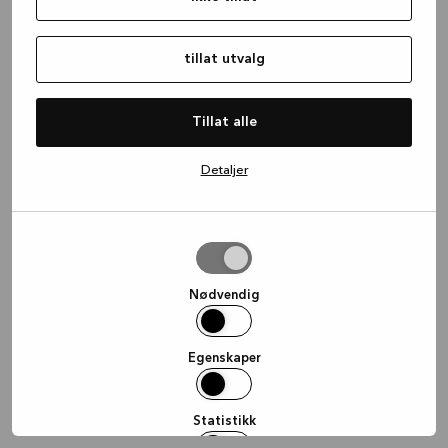
information)
.
tillat utvalg
Tillat alle
Detaljer
tillat
utvalg
Nødvendig
Egenskaper
Statistikk