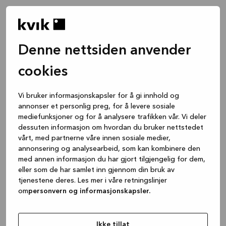
Denne nettsiden anvender
cookies
Vi bruker informasjonskapsler for å gi innhold og
annonser et personlig preg, for å levere sosiale
mediefunksjoner og for å analysere trafikken vår. Vi deler
dessuten informasjon om hvordan du bruker nettstedet
vårt, med partnerne våre innen sosiale medier,
annonsering og analysearbeid, som kan kombinere den
med annen informasjon du har gjort tilgjengelig for dem,
eller som de har samlet inn gjennom din bruk av
tjenestene deres. Les mer i våre retningslinjer
om
personvern og informasjonskapsler.
Application error: a client-side exception has occurred
while
loading
www.kvik.no
(see the browser console for more
Ikke tillat