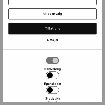
information)
.
tillat utvalg
Tillat alle
Detaljer
tillat
utvalg
Nødvendig
Egenskaper
Statistikk