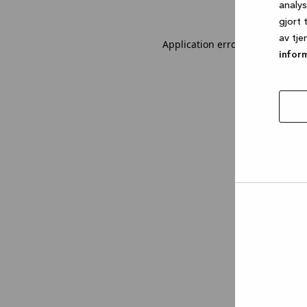
analy
gjort 
av tje
Application error: a client-sid
infor
tillat
utval