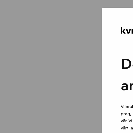
D
a
Vi bru
preg, 
vår. V
vårt, 