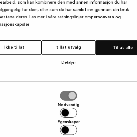
searbeid, som kan kombinere den med annen informasjon du har
tilgjengelig for dem, eller som de har samlet inn gjennom din bruk
nestene deres. Les mer i våre retningslinjer om
personvern og
e exception has occurred
while loading
www.kvik.no
(see the browse
masjonskapsler.
Ikke tillat
tillat utvalg
Tillat alle
Detaljer
g
Nødvendig
Egenskaper