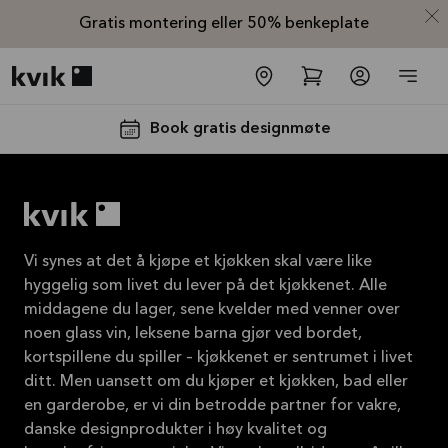
Gratis montering eller 50% benkeplate
Kvik logo
Book gratis designmøte
Vi synes at det å kjøpe et kjøkken skal være like
hyggelig som livet du lever på det kjøkkenet. Alle
middagene du lager, sene kvelder med venner over
Få 50% på
noen glass vin, leksene barna gjør ved bordet,
benkeplaten*
kortspillene du spiller – kjøkkenet er sentrumet i livet
Tilbudet er gyldig til
ditt. Men uansett om du kjøper et kjøkken, bad eller
16.08.2026
en garderobe, er vi din betrodde partner for vakre,
danske designprodukter i høy kvalitet og
Se mer