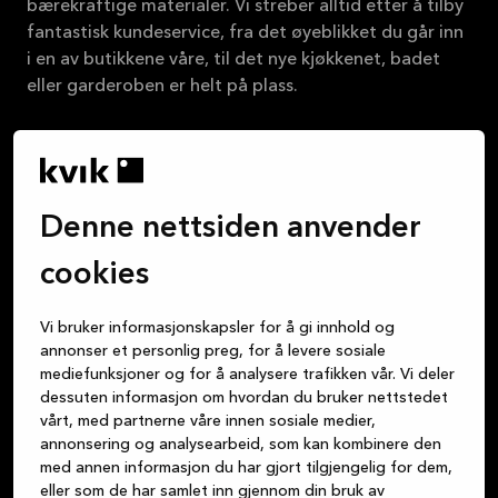
bærekraftige materialer. Vi streber alltid etter å tilby
fantastisk kundeservice, fra det øyeblikket du går inn
i en av butikkene våre, til det nye kjøkkenet, badet
eller garderoben er helt på plass.
Om Kvik
Denne nettsiden anvender
Logg inn på MyKvik
cookies
Book gratis designmøte
Vi bruker informasjonskapsler for å gi innhold og
annonser et personlig preg, for å levere sosiale
Finn butikk
mediefunksjoner og for å analysere trafikken vår. Vi deler
dessuten informasjon om hvordan du bruker nettstedet
vårt, med partnerne våre innen sosiale medier,
annonsering og analysearbeid, som kan kombinere den
med annen informasjon du har gjort tilgjengelig for dem,
eller som de har samlet inn gjennom din bruk av