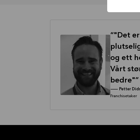
"Det er
plutseli
og ett h
Vårt stø
bedre"
--
Petter Did
Franchisetaker