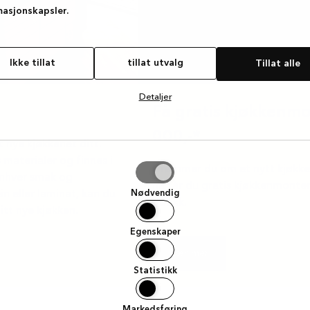
masjonskapsler.
Ikke tillat
tillat utvalg
Tillat alle
Detaljer
Få gratis kjøkkenmo
000,-*
 nye kjøkkenet ditt.
 materialer og finnes i
Drømmer du om et nytt kjøkke
 enhver smak og
g
nå får du gratis kjøkkenmonter
Nødvendig
in eller laminat, kan du
butikk.
itt nye kjøkken.
Egenskaper
Lær mer
Statistikk
Markedsføring