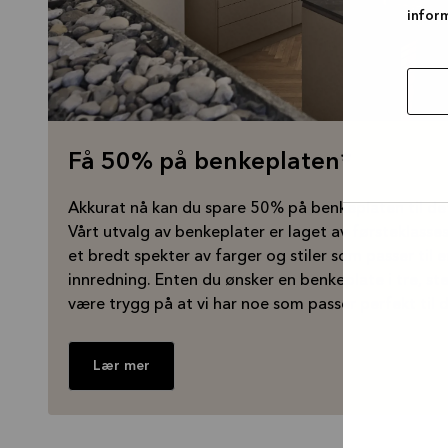
infor
Få 50% på benkeplaten*
Akkurat nå kan du spare 50% på benkeplaten til det
Vårt utvalg av benkeplater er laget av førsteklasses
tillat
et bredt spekter av farger og stiler som passer til
utval
innredning. Enten du ønsker en benkeplate i tre, ste
være trygg på at vi har noe som passer perfekt til d
Lær mer