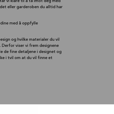
år vi klare til å ta imot deg med
det eller garderoben du alltid har
 dine med å oppfylle
esign og hvilke materialer du vil
. Derfor viser vi frem designene
e de fine detaljene i designet og
 i tvil om at du vil finne et