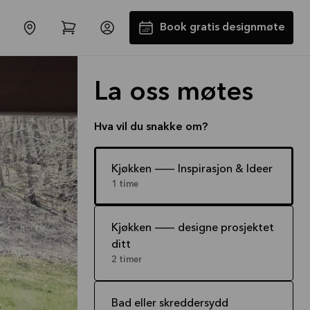
Book gratis designmøte
La oss møtes
Hva vil du snakke om?
Kjøkken -- Inspirasjon & Ideer
1 time
Få 50% på benkeplaten*
Tilbudet er gyldig til
16.08.2026
Kjøkken -- designe prosjektet
ditt
Se mer
2 timer
Bad eller skreddersydd