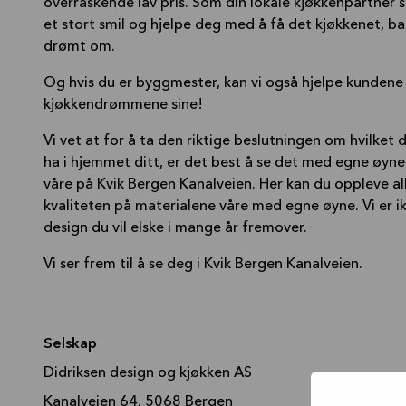
overraskende lav pris. Som din lokale kjøkkenpartner st
et stort smil og hjelpe deg med å få det kjøkkenet, ba
drømt om.
Og hvis du er byggmester, kan vi også hjelpe kundene
kjøkkendrømmene sine!
Vi vet at for å ta den riktige beslutningen om hvilket d
ha i hjemmet ditt, er det best å se det med egne øyne
våre på Kvik Bergen Kanalveien. Her kan du oppleve all
kvaliteten på materialene våre med egne øyne. Vi er ikke
design du vil elske i mange år fremover.
Vi ser frem til å se deg i Kvik Bergen Kanalveien.
Selskap
Didriksen design og kjøkken AS
Kanalveien 64, 5068 Bergen