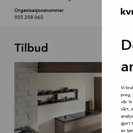
Organisasjonsnummer
935 258 065
D
Tilbud
a
Vi bru
preg, 
vår. V
vårt, 
analy
gjort 
av tje