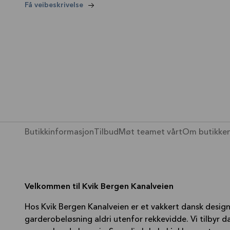
—
Få veibeskrivelse
Butikkinformasjon
Tilbud
Møt teamet vårt
Om butikke
Velkommen til Kvik Bergen Kanalveien
Hos Kvik Bergen Kanalveien er et vakkert dansk design
garderobeløsning aldri utenfor rekkevidde. Vi tilbyr da