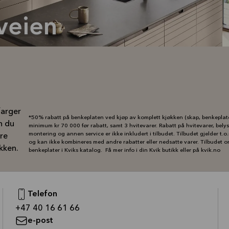
veien
farger
*50% rabatt på benkeplaten ved kjøp av komplett kjøkken (skap, benkeplate,
n du
minimum kr 70 000 før rabatt, samt 3 hvitevarer. Rabatt på hvitevarer, belys
montering og annen service er ikke inkludert i tilbudet. Tilbudet gjelder t
ære
og kan ikke kombineres med andre rabatter eller nedsatte varer. Tilbudet o
økken.
benkeplater i Kviks katalog. Få mer info i din Kvik butikk eller på kvik.no
Telefon
—
+47 40 16 61 66
e-post