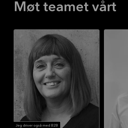
Møt teamet vårt
Jeg driver også med B2B