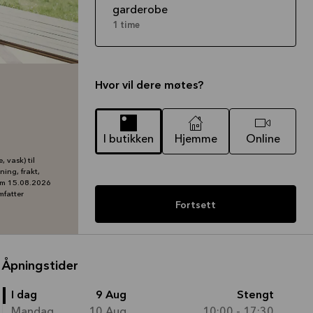
garderobe
1 time
Hvor vil dere møtes?
I butikken
Hjemme
Online
 vask) til
ning, frakt,
.o.m 15.08.2026
mfatter
Fortsett
Åpningstider
I dag
9 Aug
Stengt
Mandag
10 Aug
10:00 - 17:30