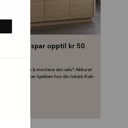
ntering – spar opptil kr 50
n, men ikke om å montere det selv? Akkurat
ing når du kjøper kjøkken hos din lokale Kvik-