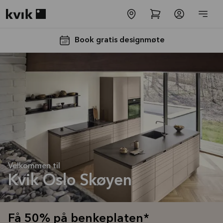
Kvik logo
Book gratis designmøte
Få 50% på
benkeplaten*
Tilbudet er gyldig til
Velkommen til
16.08.2026
Kvik Oslo Skøyen
Se mer
Få 50% på benkeplaten*