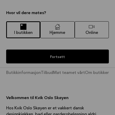
Hvor vil dere møtes?
I butikken
Hjemme
Online
Fortsett
Butikkinformasjon
Tilbud
Møt teamet vårt
Om butikken
Pr
Velkommen til Kvik Oslo Skøyen
Hos Kvik Oslo Skøyen er et vakkert dansk
designkjøkken, bad eller garderobeløsning aldri