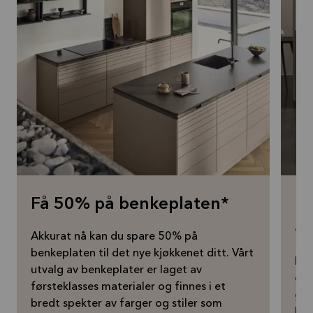
Få 50% på benkeplaten*
Få
– 
Akkurat nå kan du spare 50% på
benkeplaten til det nye kjøkkenet ditt. Vårt
Drø
utvalg av benkeplater er laget av
om 
førsteklasses materialer og finnes i et
gra
bredt spekter av farger og stiler som
kjø