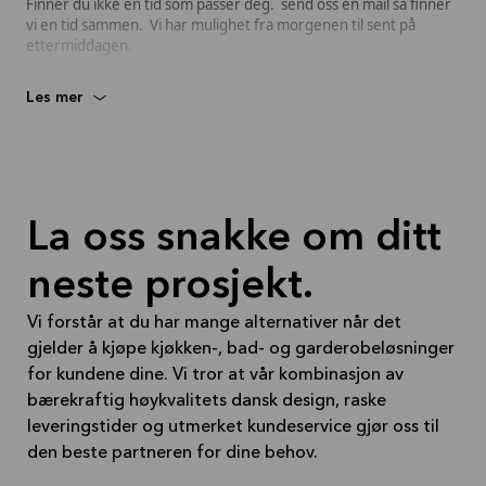
Finner du ikke en tid som passer deg. send oss en mail så finner
vi en tid sammen. Vi har mulighet fra morgenen til sent på
ettermiddagen.
Har du spørsmål kan du kontakte oss på telefon 24 11 11 00
Les mer
(mandag til fredag 10.00-18.00) eller på skoyen@skoyen.kvik.no.
Lageret vårt er flyttet til ny adresse og finnes nå på Ryen: Enebakkveien
117, 0680 Oslo.
La oss snakke om ditt
Lageret holder stengt på lørdager. Utleveringer og returer
må gjøres på lageret mandag til fredag mellom kl 8.00 og
neste prosjekt.
16.45
Vi forstår at du har mange alternativer når det
gjelder å kjøpe kjøkken-, bad- og garderobeløsninger
for kundene dine. Vi tror at vår kombinasjon av
bærekraftig høykvalitets dansk design, raske
leveringstider og utmerket kundeservice gjør oss til
den beste partneren for dine behov.