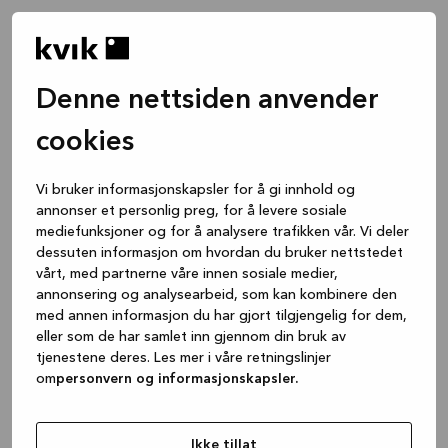
Denne nettsiden anvender
cookies
Vi bruker informasjonskapsler for å gi innhold og
annonser et personlig preg, for å levere sosiale
mediefunksjoner og for å analysere trafikken vår. Vi deler
dessuten informasjon om hvordan du bruker nettstedet
vårt, med partnerne våre innen sosiale medier,
annonsering og analysearbeid, som kan kombinere den
med annen informasjon du har gjort tilgjengelig for dem,
eller som de har samlet inn gjennom din bruk av
tjenestene deres. Les mer i våre retningslinjer
om
personvern og informasjonskapsler.
Application error: a client-side exception has occurred
while
loading
www.kvik.no
(see the browser console for more
Ikke tillat