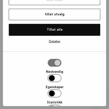
information)
.
tillat utvalg
Tillat alle
Detaljer
tillat
utvalg
Nødvendig
Egenskaper
Statistikk