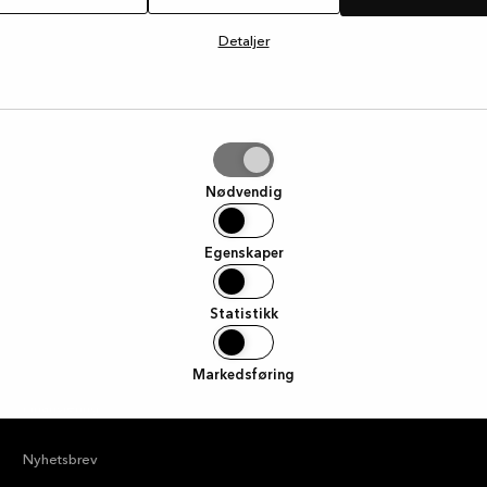
Nyttige lenker
Detaljer
—
Finn butikk
—
Guides og inspirasjon
g
Nødvendig
—
Tilbud
—
Utstillingsmodeller
Egenskaper
—
Katalog og prisliste
Statistikk
—
Samlingsveiledninger
Markedsføring
—
Finansiering
—
Nyhetsbrev