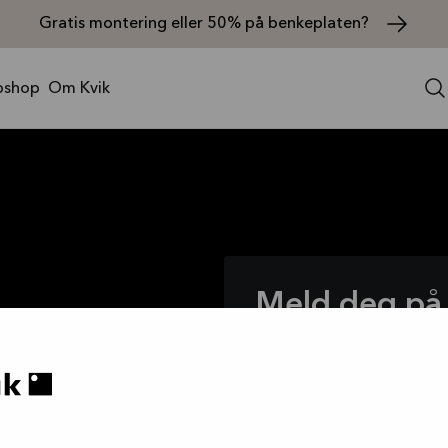
Gratis montering eller 50% på benkeplaten?
shop
Om Kvik
Meld deg på 
få eksklusive
lig som livet du
 kvelder med
det, kortspillene
Meld deg på nyhetsbrevet 
ansett om du
kampanjene vi kokkelerer.
etrodde partner