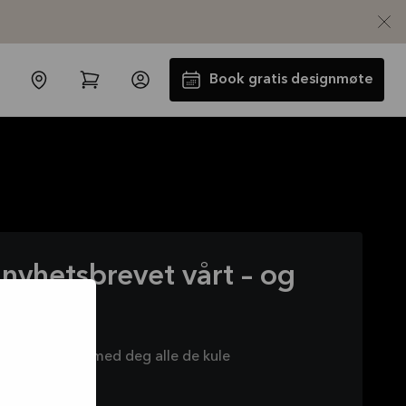
Book gratis designmøte
nyhetsbrevet vårt – og
Få 50% på benkeplaten*
 tilbud
Tilbudet er gyldig til
16.08.2026
vårt for å få med deg alle de kule
Se mer