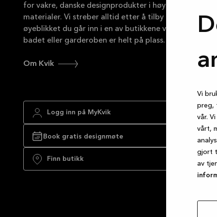
for vakre, danske designprodukter i høy kvalitet og b
materialer. Vi streber alltid etter å tilby fantastisk ku
D
øyeblikket du går inn i en av butikkene våre, til det ny
badet eller garderoben er helt på plass.
a
Om Kvik
Vi bru
preg, 
Logg inn på MyKvik
vår. V
vårt, 
Book gratis designmøte
analy
gjort 
Finn butikk
av tje
infor