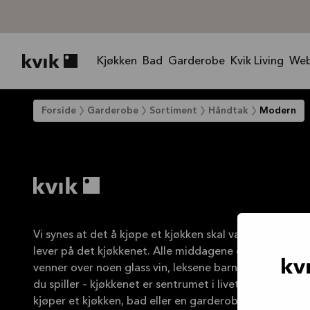
Kjøkken
Bad
Garderobe
Kvik Living
Web
Kvik logo
Forside
Garderobe
Sortiment
Håndtak
Modern
Vi synes at det å kjøpe et kjøkken skal være like hygge
lever på det kjøkkenet. Alle middagene du lager, sene
venner over noen glass vin, leksene barna gjør ved bor
du spiller – kjøkkenet er sentrumet i livet ditt. Men u
kjøper et kjøkken, bad eller en garderobe, er vi din b