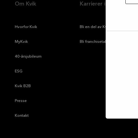
Om Kvik
Karrierer i Kvik
—
Hvorfor Kvik
—
Bli en del av Kvik-teamet
—
MyKvik
—
Bli franchisetaker
tillat
utval
—
40-årsjubileum
—
ESG
—
Kvik B2B
—
Presse
—
Kontakt