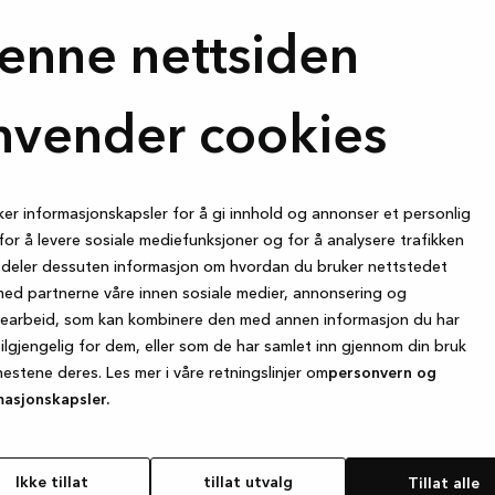
ærekraftige
ndeservice, fra det
enne nettsiden
Fornavn
e kjøkkenet,
nvender cookies
E-post
Jeg samtykker herved i å mo
ker informasjonskapsler for å gi innhold og annonser et personlig
Facebook om Kviks produktso
for å levere sosiale mediefunksjoner og for å analysere trafikken
klikke på lenken nederst i en
i deler dessuten informasjon om hvordan du bruker nettstedet
med partnerne våre innen sosiale medier, annonsering og
searbeid, som kan kombinere den med annen informasjon du har
tilgjengelig for dem, eller som de har samlet inn gjennom din bruk
nestene deres. Les mer i våre retningslinjer om
personvern og
masjonskapsler.
Ikke tillat
tillat utvalg
Tillat alle