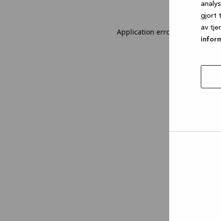
analy
gjort 
av tje
Application error: a client-sid
infor
tillat
utval