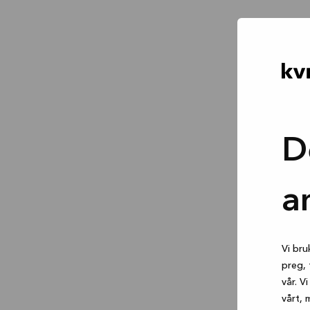
D
a
Vi bru
preg, 
vår. V
vårt, 