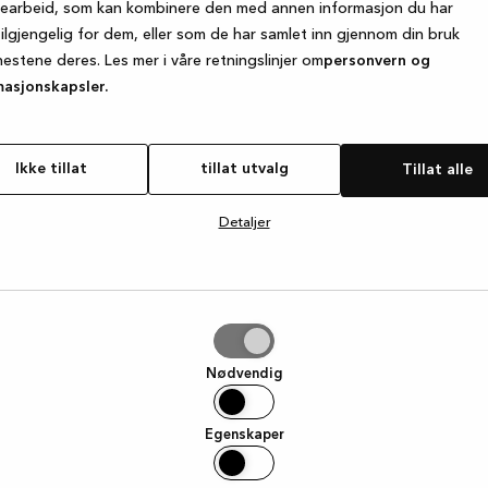
searbeid, som kan kombinere den med annen informasjon du har
tilgjengelig for dem, eller som de har samlet inn gjennom din bruk
nestene deres. Les mer i våre retningslinjer om
personvern og
e exception has occurred
while loading
www.kvik.no
(see the browse
masjonskapsler.
Ikke tillat
tillat utvalg
Tillat alle
Detaljer
g
Nødvendig
Egenskaper