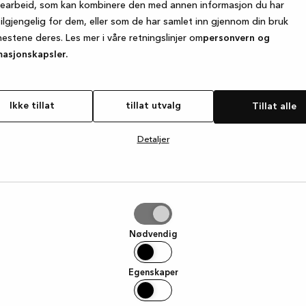
searbeid, som kan kombinere den med annen informasjon du har
tilgjengelig for dem, eller som de har samlet inn gjennom din bruk
nestene deres. Les mer i våre retningslinjer om
personvern og
e exception has occurred
while loading
www.kvik.no
(see the browse
masjonskapsler.
Ikke tillat
tillat utvalg
Tillat alle
Detaljer
g
Nødvendig
Egenskaper