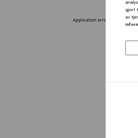
analy
gjort 
av tje
Application error: a client-sid
infor
tillat
utval