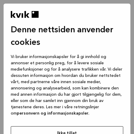
Denne nettsiden anvender
cookies
Vi bruker informasjonskapsler for å gi innhold og
annonser et personlig preg, for å levere sosiale
mediefunksjoner og for å analysere trafikken vår. Vi deler
dessuten informasjon om hvordan du bruker nettstedet
vårt, med partnerne våre innen sosiale medier,
annonsering og analysearbeid, som kan kombinere den
med annen informasjon du har gjort tilgjengelig for dem,
eller som de har samlet inn gjennom din bruk av
tjenestene deres. Les mer i våre retningslinjer
om
personvern og informasjonskapsler.
Application error: a client-side exception has occurred
while
loading
www.kvik.no
(see the browser console for more
Ikke tillat