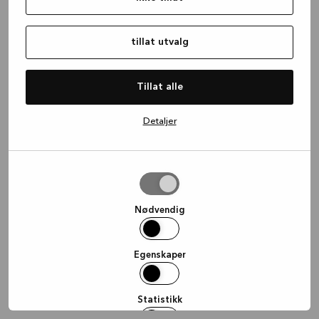
information)
.
tillat utvalg
Tillat alle
Detaljer
tillat
utvalg
Nødvendig
Egenskaper
Statistikk