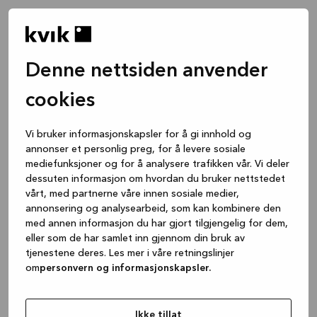
Denne nettsiden anvender
cookies
Vi bruker informasjonskapsler for å gi innhold og
annonser et personlig preg, for å levere sosiale
mediefunksjoner og for å analysere trafikken vår. Vi deler
dessuten informasjon om hvordan du bruker nettstedet
vårt, med partnerne våre innen sosiale medier,
annonsering og analysearbeid, som kan kombinere den
med annen informasjon du har gjort tilgjengelig for dem,
eller som de har samlet inn gjennom din bruk av
tjenestene deres. Les mer i våre retningslinjer
om
personvern og informasjonskapsler.
Application error: a client-side exception has occurred
while
loading
www.kvik.no
(see the browser console for more
Ikke tillat