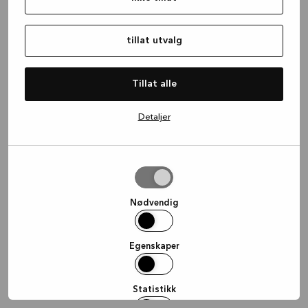
information)
.
tillat utvalg
Tillat alle
Detaljer
tillat
utvalg
Nødvendig
Egenskaper
Statistikk