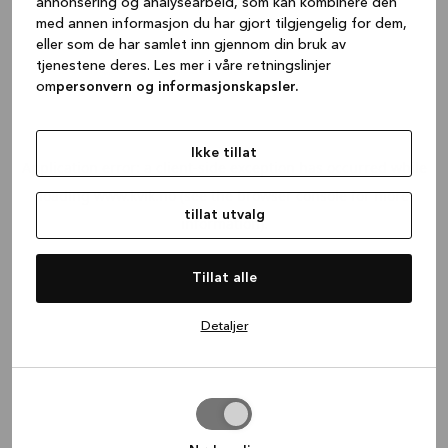
annonsering og analysearbeid, som kan kombinere den
med annen informasjon du har gjort tilgjengelig for dem,
eller som de har samlet inn gjennom din bruk av
tjenestene deres. Les mer i våre retningslinjer
om
personvern og informasjonskapsler.
Ikke tillat
Application error: a client-side exception has occurred
while
loading
www.kvik.no
(see the browser console for more
tillat utvalg
information)
.
Tillat alle
Detaljer
tillat
utvalg