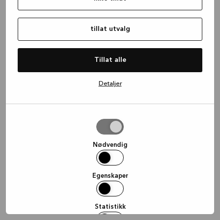
information)
.
tillat utvalg
Tillat alle
Detaljer
tillat
utvalg
Nødvendig
Egenskaper
Statistikk