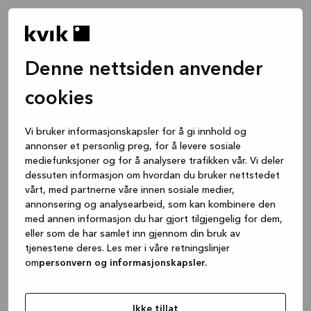
Denne nettsiden anvender
cookies
Vi bruker informasjonskapsler for å gi innhold og
annonser et personlig preg, for å levere sosiale
mediefunksjoner og for å analysere trafikken vår. Vi deler
dessuten informasjon om hvordan du bruker nettstedet
vårt, med partnerne våre innen sosiale medier,
annonsering og analysearbeid, som kan kombinere den
med annen informasjon du har gjort tilgjengelig for dem,
eller som de har samlet inn gjennom din bruk av
tjenestene deres. Les mer i våre retningslinjer
om
personvern og informasjonskapsler.
Application error: a client-side exception has occurred
while
loading
www.kvik.no
(see the browser console for more
Ikke tillat