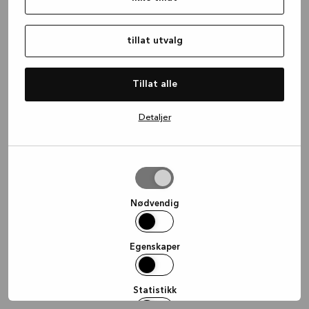
information)
.
tillat utvalg
Tillat alle
Detaljer
tillat
utvalg
Nødvendig
Egenskaper
Statistikk