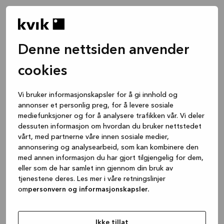
Denne nettsiden anvender
cookies
Vi bruker informasjonskapsler for å gi innhold og
annonser et personlig preg, for å levere sosiale
mediefunksjoner og for å analysere trafikken vår. Vi deler
dessuten informasjon om hvordan du bruker nettstedet
vårt, med partnerne våre innen sosiale medier,
annonsering og analysearbeid, som kan kombinere den
med annen informasjon du har gjort tilgjengelig for dem,
eller som de har samlet inn gjennom din bruk av
tjenestene deres. Les mer i våre retningslinjer
om
personvern og informasjonskapsler.
Application error: a client-side exception has occurred
while
loading
www.kvik.no
(see the browser console for more
Ikke tillat