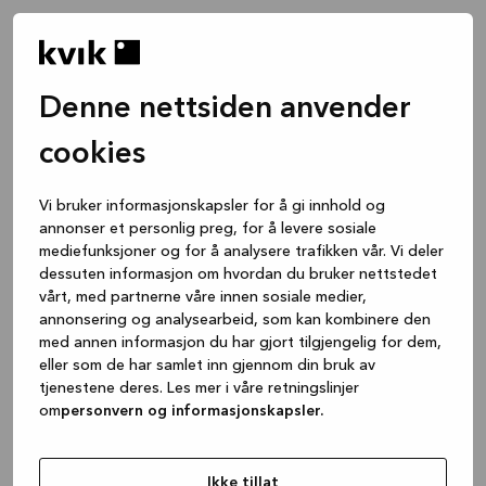
Denne nettsiden anvender
cookies
Vi bruker informasjonskapsler for å gi innhold og
annonser et personlig preg, for å levere sosiale
mediefunksjoner og for å analysere trafikken vår. Vi deler
dessuten informasjon om hvordan du bruker nettstedet
vårt, med partnerne våre innen sosiale medier,
annonsering og analysearbeid, som kan kombinere den
med annen informasjon du har gjort tilgjengelig for dem,
eller som de har samlet inn gjennom din bruk av
tjenestene deres. Les mer i våre retningslinjer
om
personvern og informasjonskapsler.
Application error: a client-side exception has occurred
while
loading
www.kvik.no
(see the browser console for more
Ikke tillat