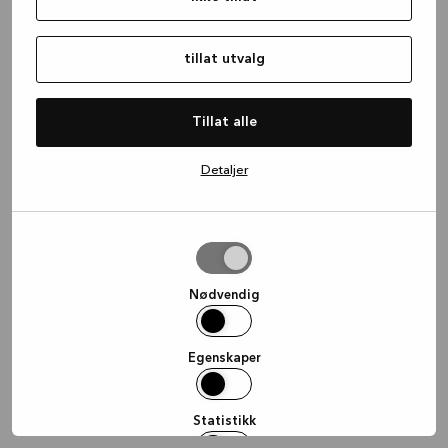
information)
.
tillat utvalg
Tillat alle
Detaljer
tillat
utvalg
Nødvendig
Egenskaper
Statistikk