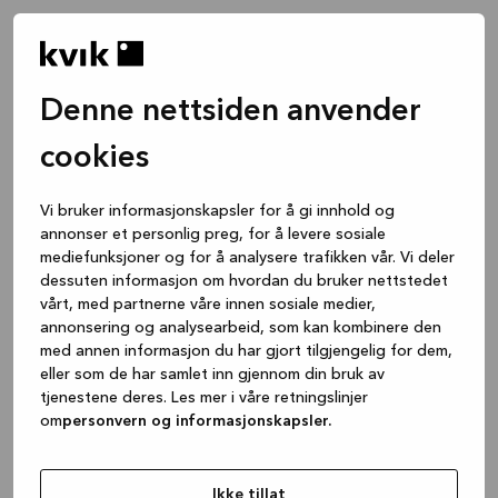
Denne nettsiden anvender
cookies
Vi bruker informasjonskapsler for å gi innhold og
annonser et personlig preg, for å levere sosiale
mediefunksjoner og for å analysere trafikken vår. Vi deler
dessuten informasjon om hvordan du bruker nettstedet
vårt, med partnerne våre innen sosiale medier,
annonsering og analysearbeid, som kan kombinere den
med annen informasjon du har gjort tilgjengelig for dem,
eller som de har samlet inn gjennom din bruk av
tjenestene deres. Les mer i våre retningslinjer
om
personvern og informasjonskapsler.
Application error: a client-side exception has occurred
while
loading
www.kvik.no
(see the browser console for more
Ikke tillat