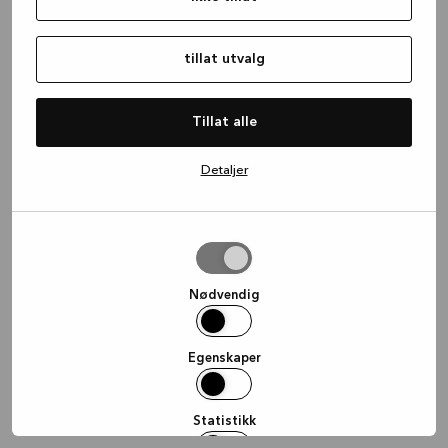
information)
.
tillat utvalg
Tillat alle
Detaljer
tillat
utvalg
Nødvendig
Egenskaper
Statistikk