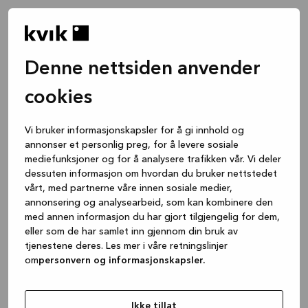
Denne nettsiden anvender
cookies
Vi bruker informasjonskapsler for å gi innhold og
annonser et personlig preg, for å levere sosiale
mediefunksjoner og for å analysere trafikken vår. Vi deler
dessuten informasjon om hvordan du bruker nettstedet
vårt, med partnerne våre innen sosiale medier,
annonsering og analysearbeid, som kan kombinere den
med annen informasjon du har gjort tilgjengelig for dem,
eller som de har samlet inn gjennom din bruk av
tjenestene deres. Les mer i våre retningslinjer
om
personvern og informasjonskapsler.
Application error: a client-side exception has occurred
while
loading
www.kvik.no
(see the browser console for more
Ikke tillat