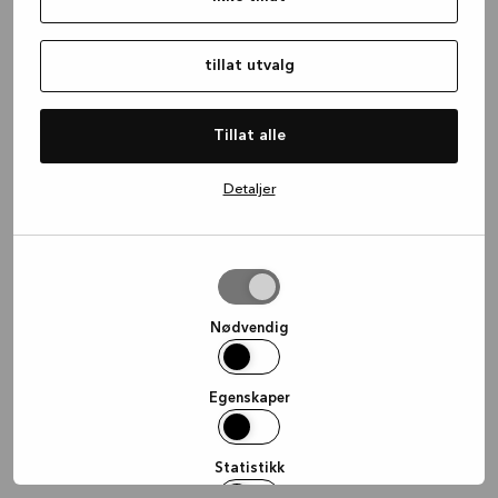
information)
.
tillat utvalg
Tillat alle
Detaljer
tillat
utvalg
Nødvendig
Egenskaper
Statistikk