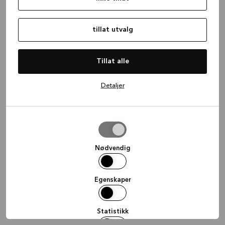
information)
.
tillat utvalg
Tillat alle
Detaljer
tillat
utvalg
Nødvendig
Egenskaper
Statistikk