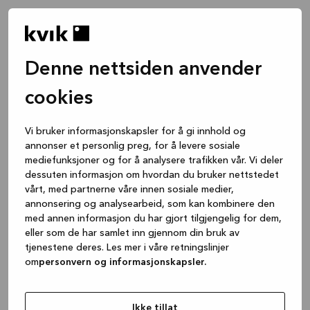
Denne nettsiden anvender
cookies
Vi bruker informasjonskapsler for å gi innhold og
annonser et personlig preg, for å levere sosiale
mediefunksjoner og for å analysere trafikken vår. Vi deler
dessuten informasjon om hvordan du bruker nettstedet
vårt, med partnerne våre innen sosiale medier,
annonsering og analysearbeid, som kan kombinere den
med annen informasjon du har gjort tilgjengelig for dem,
eller som de har samlet inn gjennom din bruk av
tjenestene deres. Les mer i våre retningslinjer
om
personvern og informasjonskapsler.
Application error: a client-side exception has occurred
while
loading
www.kvik.no
(see the browser console for more
Ikke tillat