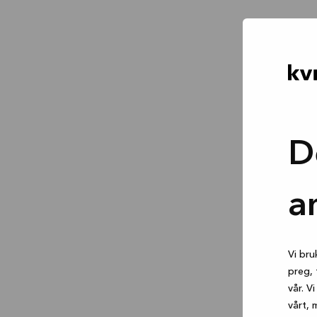
D
a
Vi bru
preg, 
vår. V
vårt, 