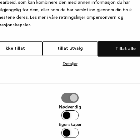
searbeid, som kan kombinere den med annen informasjon du har
tilgjengelig for dem, eller som de har samlet inn gjennom din bruk
nestene deres. Les mer i våre retningslinjer om
personvern og
e exception has occurred
while loading
www.kvik.no
(see the browse
masjonskapsler.
Ikke tillat
tillat utvalg
Tillat alle
Detaljer
g
Nødvendig
Egenskaper