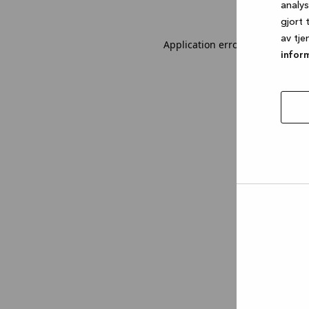
analy
gjort 
av tje
Application error: a client-sid
infor
tillat
utval