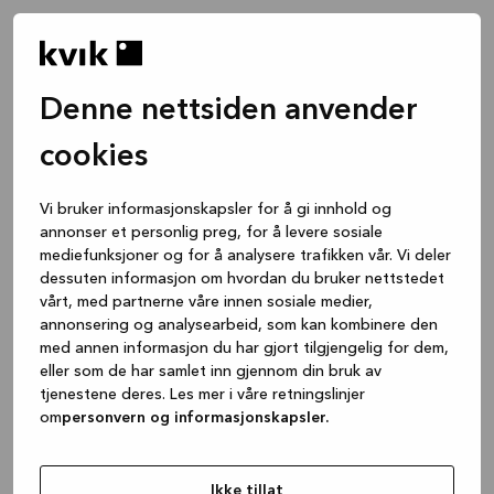
Denne nettsiden anvender
cookies
Vi bruker informasjonskapsler for å gi innhold og
annonser et personlig preg, for å levere sosiale
mediefunksjoner og for å analysere trafikken vår. Vi deler
dessuten informasjon om hvordan du bruker nettstedet
vårt, med partnerne våre innen sosiale medier,
annonsering og analysearbeid, som kan kombinere den
med annen informasjon du har gjort tilgjengelig for dem,
eller som de har samlet inn gjennom din bruk av
tjenestene deres. Les mer i våre retningslinjer
om
personvern og informasjonskapsler.
Application error: a client-side exception has occurred
while
loading
www.kvik.no
(see the browser console for more
Ikke tillat