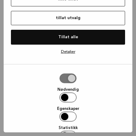
information)
.
tillat utvalg
Tillat alle
Detaljer
tillat
utvalg
Nødvendig
Egenskaper
Statistikk