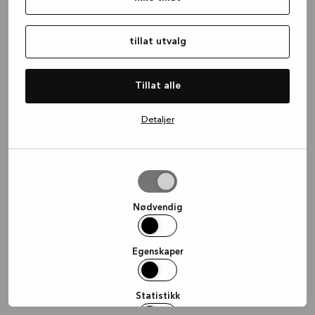
information)
.
tillat utvalg
Tillat alle
Detaljer
tillat
utvalg
Nødvendig
Egenskaper
Statistikk