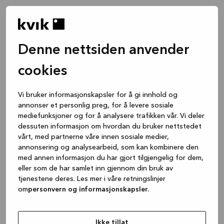
Denne nettsiden anvender
cookies
Vi bruker informasjonskapsler for å gi innhold og
annonser et personlig preg, for å levere sosiale
mediefunksjoner og for å analysere trafikken vår. Vi deler
dessuten informasjon om hvordan du bruker nettstedet
vårt, med partnerne våre innen sosiale medier,
annonsering og analysearbeid, som kan kombinere den
med annen informasjon du har gjort tilgjengelig for dem,
eller som de har samlet inn gjennom din bruk av
tjenestene deres. Les mer i våre retningslinjer
om
personvern og informasjonskapsler.
Application error: a client-side exception has occurred
while
loading
www.kvik.no
(see the browser console for more
Ikke tillat