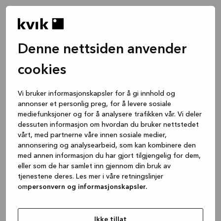
Denne nettsiden anvender
cookies
Vi bruker informasjonskapsler for å gi innhold og
annonser et personlig preg, for å levere sosiale
mediefunksjoner og for å analysere trafikken vår. Vi deler
dessuten informasjon om hvordan du bruker nettstedet
vårt, med partnerne våre innen sosiale medier,
annonsering og analysearbeid, som kan kombinere den
med annen informasjon du har gjort tilgjengelig for dem,
eller som de har samlet inn gjennom din bruk av
tjenestene deres. Les mer i våre retningslinjer
om
personvern og informasjonskapsler.
Application error: a client-side exception has occurred
while
loading
www.kvik.no
(see the browser console for more
Ikke tillat