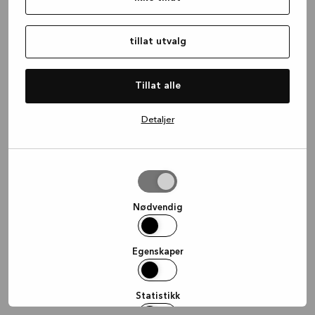
information)
.
tillat utvalg
Tillat alle
Detaljer
tillat
utvalg
Nødvendig
Egenskaper
Statistikk