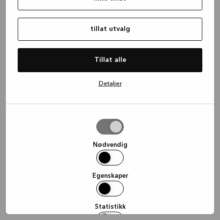
information)
.
tillat utvalg
Tillat alle
Detaljer
tillat
utvalg
Nødvendig
Egenskaper
Statistikk