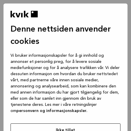
Denne nettsiden anvender
cookies
Vi bruker informasjonskapsler for å gi innhold og
annonser et personlig preg, for å levere sosiale
mediefunksjoner og for å analysere trafikken vår. Vi deler
dessuten informasjon om hvordan du bruker nettstedet
vårt, med partnerne våre innen sosiale medier,
annonsering og analysearbeid, som kan kombinere den
med annen informasjon du har gjort tilgjengelig for dem,
eller som de har samlet inn gjennom din bruk av
tjenestene deres. Les mer i våre retningslinjer
om
personvern og informasjonskapsler.
Application error: a client-side exception has occurred
while
loading
www.kvik.no
(see the browser console for more
Ikke tillat