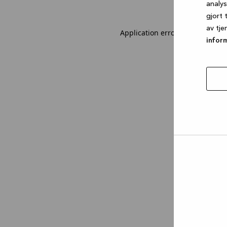
analy
gjort 
av tje
Application error: a client-sid
infor
tillat
utval