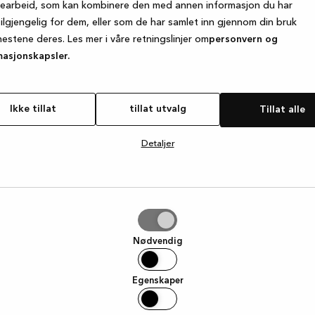
searbeid, som kan kombinere den med annen informasjon du har
tilgjengelig for dem, eller som de har samlet inn gjennom din bruk
nestene deres. Les mer i våre retningslinjer om
personvern og
e exception has occurred
while loading
www.kvik.no
(see the browse
masjonskapsler.
Ikke tillat
tillat utvalg
Tillat alle
Detaljer
g
Nødvendig
Egenskaper