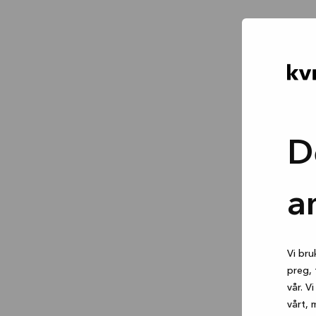
D
a
Vi bru
preg, 
vår. V
vårt, 