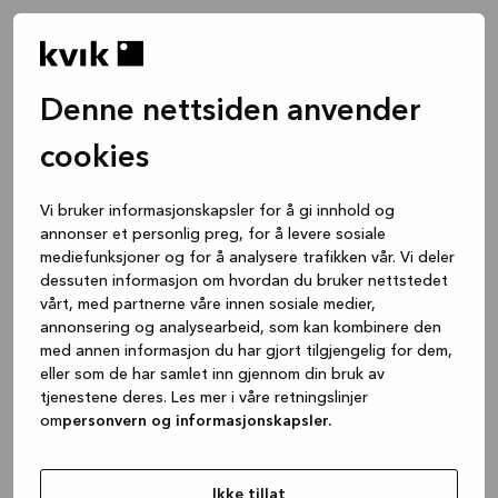
Denne nettsiden anvender
cookies
Vi bruker informasjonskapsler for å gi innhold og
annonser et personlig preg, for å levere sosiale
mediefunksjoner og for å analysere trafikken vår. Vi deler
dessuten informasjon om hvordan du bruker nettstedet
vårt, med partnerne våre innen sosiale medier,
annonsering og analysearbeid, som kan kombinere den
med annen informasjon du har gjort tilgjengelig for dem,
eller som de har samlet inn gjennom din bruk av
tjenestene deres. Les mer i våre retningslinjer
om
personvern og informasjonskapsler.
Application error: a client-side exception has occurred
while
loading
www.kvik.no
(see the browser console for more
Ikke tillat