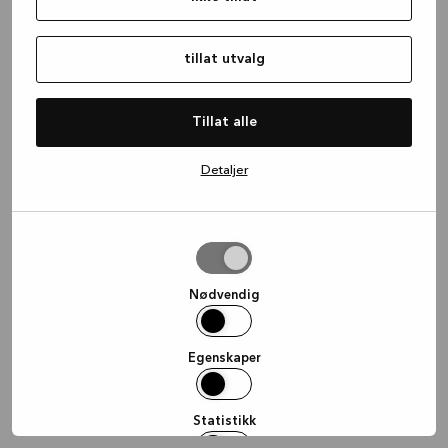
information)
.
tillat utvalg
Tillat alle
Detaljer
tillat
utvalg
Nødvendig
Egenskaper
Statistikk