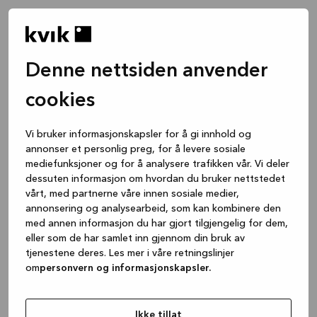
Denne nettsiden anvender
cookies
Vi bruker informasjonskapsler for å gi innhold og
annonser et personlig preg, for å levere sosiale
mediefunksjoner og for å analysere trafikken vår. Vi deler
dessuten informasjon om hvordan du bruker nettstedet
vårt, med partnerne våre innen sosiale medier,
annonsering og analysearbeid, som kan kombinere den
med annen informasjon du har gjort tilgjengelig for dem,
eller som de har samlet inn gjennom din bruk av
tjenestene deres. Les mer i våre retningslinjer
om
personvern og informasjonskapsler.
Application error: a client-side exception has occurred
while
loading
www.kvik.no
(see the browser console for more
Ikke tillat