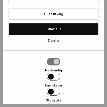
information)
.
tillat utvalg
Tillat alle
Detaljer
tillat
utvalg
Nødvendig
Egenskaper
Statistikk