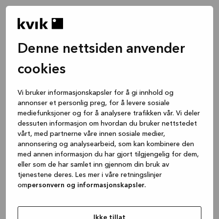
Denne nettsiden anvender
cookies
Vi bruker informasjonskapsler for å gi innhold og
annonser et personlig preg, for å levere sosiale
mediefunksjoner og for å analysere trafikken vår. Vi deler
dessuten informasjon om hvordan du bruker nettstedet
vårt, med partnerne våre innen sosiale medier,
annonsering og analysearbeid, som kan kombinere den
med annen informasjon du har gjort tilgjengelig for dem,
eller som de har samlet inn gjennom din bruk av
tjenestene deres. Les mer i våre retningslinjer
om
personvern og informasjonskapsler.
Application error: a client-side exception has occurred
while
loading
www.kvik.no
(see the browser console for more
Ikke tillat