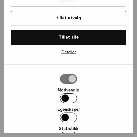
information)
.
tillat utvalg
Tillat alle
Detaljer
tillat
utvalg
Nødvendig
Egenskaper
Statistikk