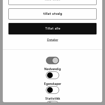
information)
.
tillat utvalg
Tillat alle
Detaljer
tillat
utvalg
Nødvendig
Egenskaper
Statistikk