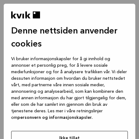
Denne nettsiden anvender
cookies
Vi bruker informasjonskapsler for å gi innhold og
annonser et personlig preg, for å levere sosiale
mediefunksjoner og for å analysere trafikken vår. Vi deler
dessuten informasjon om hvordan du bruker nettstedet
vårt, med partnerne våre innen sosiale medier,
annonsering og analysearbeid, som kan kombinere den
med annen informasjon du har gjort tilgjengelig for dem,
eller som de har samlet inn gjennom din bruk av
tjenestene deres. Les mer i våre retningslinjer
om
personvern og informasjonskapsler.
Application error: a client-side exception has occurred
while
loading
www.kvik.no
(see the browser console for more
Ikke tillat