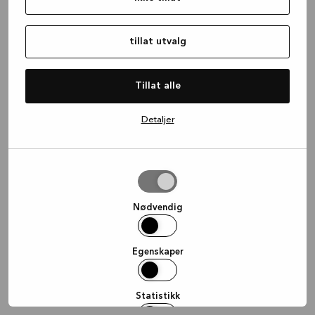
information)
.
tillat utvalg
Tillat alle
Detaljer
tillat
utvalg
Nødvendig
Egenskaper
Statistikk