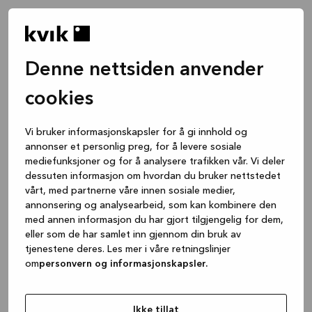
Denne nettsiden anvender
cookies
Vi bruker informasjonskapsler for å gi innhold og
annonser et personlig preg, for å levere sosiale
mediefunksjoner og for å analysere trafikken vår. Vi deler
dessuten informasjon om hvordan du bruker nettstedet
vårt, med partnerne våre innen sosiale medier,
annonsering og analysearbeid, som kan kombinere den
med annen informasjon du har gjort tilgjengelig for dem,
eller som de har samlet inn gjennom din bruk av
tjenestene deres. Les mer i våre retningslinjer
om
personvern og informasjonskapsler.
Application error: a client-side exception has occurred
while
loading
www.kvik.no
(see the browser console for more
Ikke tillat