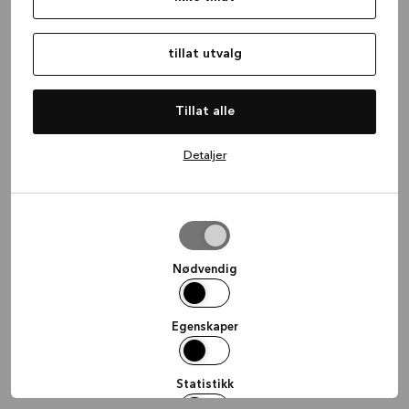
information)
.
tillat utvalg
Tillat alle
Detaljer
tillat
utvalg
Nødvendig
Egenskaper
Statistikk