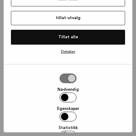
information)
.
tillat utvalg
Tillat alle
Detaljer
tillat
utvalg
Nødvendig
Egenskaper
Statistikk