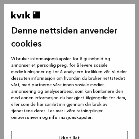
Denne nettsiden anvender
cookies
Vi bruker informasjonskapsler for å gi innhold og
annonser et personlig preg, for å levere sosiale
mediefunksjoner og for å analysere trafikken vår. Vi deler
dessuten informasjon om hvordan du bruker nettstedet
vårt, med partnerne våre innen sosiale medier,
annonsering og analysearbeid, som kan kombinere den
med annen informasjon du har gjort tilgjengelig for dem,
eller som de har samlet inn gjennom din bruk av
tjenestene deres. Les mer i våre retningslinjer
om
personvern og informasjonskapsler.
Application error: a client-side exception has occurred
while
loading
www.kvik.no
(see the browser console for more
Ikke tillat