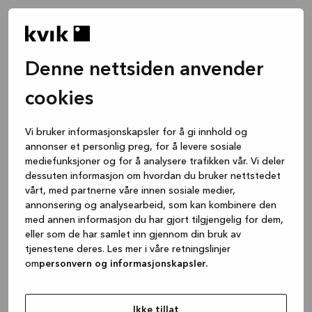
Denne nettsiden anvender
cookies
Vi bruker informasjonskapsler for å gi innhold og
annonser et personlig preg, for å levere sosiale
mediefunksjoner og for å analysere trafikken vår. Vi deler
dessuten informasjon om hvordan du bruker nettstedet
vårt, med partnerne våre innen sosiale medier,
annonsering og analysearbeid, som kan kombinere den
med annen informasjon du har gjort tilgjengelig for dem,
eller som de har samlet inn gjennom din bruk av
tjenestene deres. Les mer i våre retningslinjer
om
personvern og informasjonskapsler.
Application error: a client-side exception has occurred
while
loading
www.kvik.no
(see the browser console for more
Ikke tillat