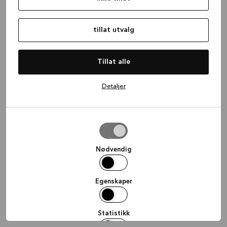
information)
.
tillat utvalg
Tillat alle
Detaljer
tillat
utvalg
Nødvendig
Egenskaper
Statistikk