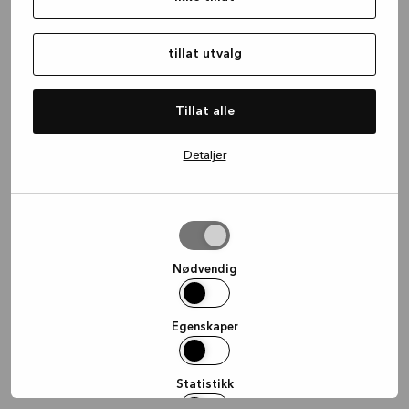
information)
.
tillat utvalg
Tillat alle
Detaljer
tillat
utvalg
Nødvendig
Egenskaper
Statistikk