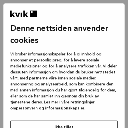
Denne nettsiden anvender
cookies
Vi bruker informasjonskapsler for å gi innhold og
annonser et personlig preg, for å levere sosiale
mediefunksjoner og for å analysere trafikken vår. Vi deler
dessuten informasjon om hvordan du bruker nettstedet
vårt, med partnerne våre innen sosiale medier,
annonsering og analysearbeid, som kan kombinere den
med annen informasjon du har gjort tilgjengelig for dem,
eller som de har samlet inn gjennom din bruk av
tjenestene deres. Les mer i våre retningslinjer
om
personvern og informasjonskapsler.
Application error: a client-side exception has occurred
while
loading
www.kvik.no
(see the browser console for more
Ikke tillat