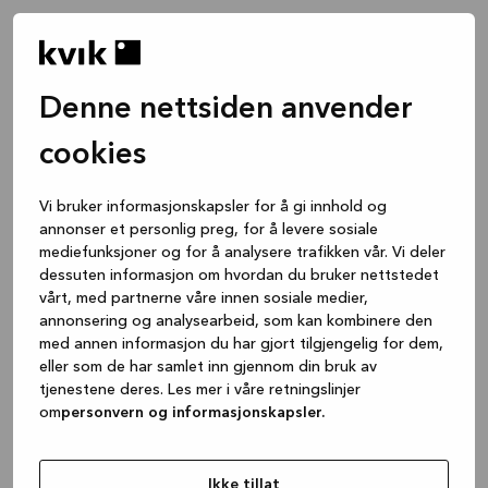
Denne nettsiden anvender
cookies
Vi bruker informasjonskapsler for å gi innhold og
annonser et personlig preg, for å levere sosiale
mediefunksjoner og for å analysere trafikken vår. Vi deler
dessuten informasjon om hvordan du bruker nettstedet
vårt, med partnerne våre innen sosiale medier,
annonsering og analysearbeid, som kan kombinere den
med annen informasjon du har gjort tilgjengelig for dem,
eller som de har samlet inn gjennom din bruk av
tjenestene deres. Les mer i våre retningslinjer
om
personvern og informasjonskapsler.
Application error: a client-side exception has occurred
while
loading
www.kvik.no
(see the browser console for more
Ikke tillat