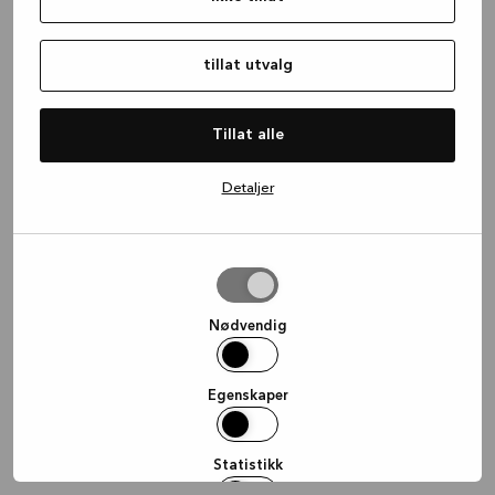
information)
.
tillat utvalg
Tillat alle
Detaljer
tillat
utvalg
Nødvendig
Egenskaper
Statistikk