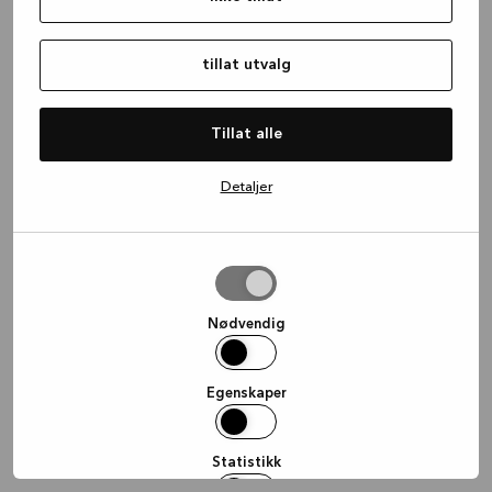
information)
.
tillat utvalg
Tillat alle
Detaljer
tillat
utvalg
Nødvendig
Egenskaper
Statistikk