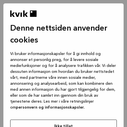
Denne nettsiden anvender
cookies
Vi bruker informasjonskapsler for å gi innhold og
annonser et personlig preg, for å levere sosiale
mediefunksjoner og for å analysere trafikken vår. Vi deler
dessuten informasjon om hvordan du bruker nettstedet
vårt, med partnerne våre innen sosiale medier,
annonsering og analysearbeid, som kan kombinere den
med annen informasjon du har gjort tilgjengelig for dem,
eller som de har samlet inn gjennom din bruk av
tjenestene deres. Les mer i våre retningslinjer
om
personvern og informasjonskapsler.
Application error: a client-side exception has occurred
while
loading
www.kvik.no
(see the browser console for more
Ikke tillat