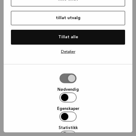
information)
.
tillat utvalg
Tillat alle
Detaljer
tillat
utvalg
Nødvendig
Egenskaper
Statistikk