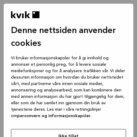
Denne nettsiden anvender
cookies
Vi bruker informasjonskapsler for å gi innhold og
annonser et personlig preg, for å levere sosiale
mediefunksjoner og for å analysere trafikken vår. Vi deler
dessuten informasjon om hvordan du bruker nettstedet
vårt, med partnerne våre innen sosiale medier,
annonsering og analysearbeid, som kan kombinere den
med annen informasjon du har gjort tilgjengelig for dem,
eller som de har samlet inn gjennom din bruk av
tjenestene deres. Les mer i våre retningslinjer
om
personvern og informasjonskapsler.
Application error: a client-side exception has occurred
while
loading
www.kvik.no
(see the browser console for more
Ikke tillat