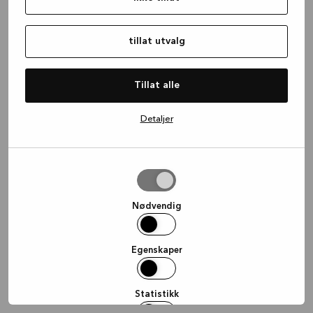
information)
.
tillat utvalg
Tillat alle
Detaljer
tillat
utvalg
Nødvendig
Egenskaper
Statistikk