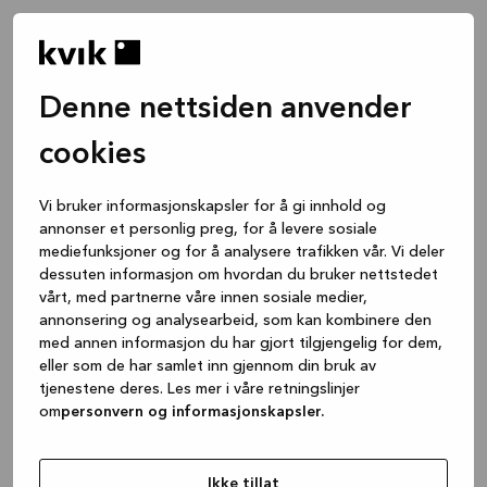
Denne nettsiden anvender
cookies
Vi bruker informasjonskapsler for å gi innhold og
annonser et personlig preg, for å levere sosiale
mediefunksjoner og for å analysere trafikken vår. Vi deler
dessuten informasjon om hvordan du bruker nettstedet
vårt, med partnerne våre innen sosiale medier,
annonsering og analysearbeid, som kan kombinere den
med annen informasjon du har gjort tilgjengelig for dem,
eller som de har samlet inn gjennom din bruk av
tjenestene deres. Les mer i våre retningslinjer
om
personvern og informasjonskapsler.
Application error: a client-side exception has occurred
while
loading
www.kvik.no
(see the browser console for more
Ikke tillat