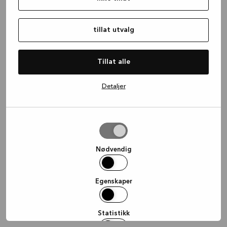
information)
.
tillat utvalg
Tillat alle
Detaljer
tillat
utvalg
Nødvendig
Egenskaper
Statistikk