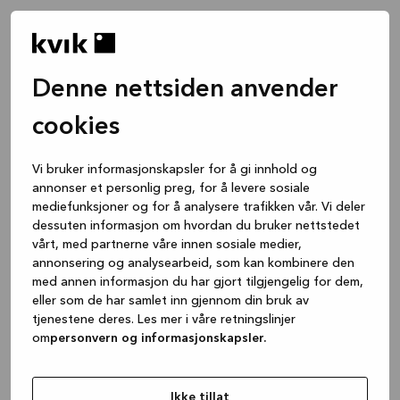
Denne nettsiden anvender
cookies
Vi bruker informasjonskapsler for å gi innhold og
annonser et personlig preg, for å levere sosiale
mediefunksjoner og for å analysere trafikken vår. Vi deler
dessuten informasjon om hvordan du bruker nettstedet
vårt, med partnerne våre innen sosiale medier,
annonsering og analysearbeid, som kan kombinere den
med annen informasjon du har gjort tilgjengelig for dem,
eller som de har samlet inn gjennom din bruk av
tjenestene deres. Les mer i våre retningslinjer
om
personvern og informasjonskapsler.
Application error: a client-side exception has occurred
while
loading
www.kvik.no
(see the browser console for more
Ikke tillat