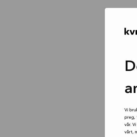
D
a
Vi bru
preg, 
vår. V
vårt, 