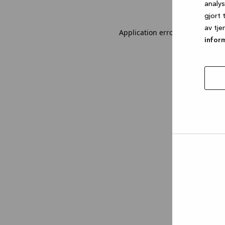
analy
gjort 
av tje
Application error: a client-sid
infor
tillat
utval