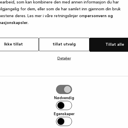
searbeid, som kan kombinere den med annen informasjon du har
tilgjengelig for dem, eller som de har samlet inn gjennom din bruk
nestene deres. Les mer i våre retningslinjer om
personvern og
e exception has occurred
while loading
www.kvik.no
(see the browse
masjonskapsler.
Ikke tillat
tillat utvalg
Tillat alle
Detaljer
g
Nødvendig
Egenskaper