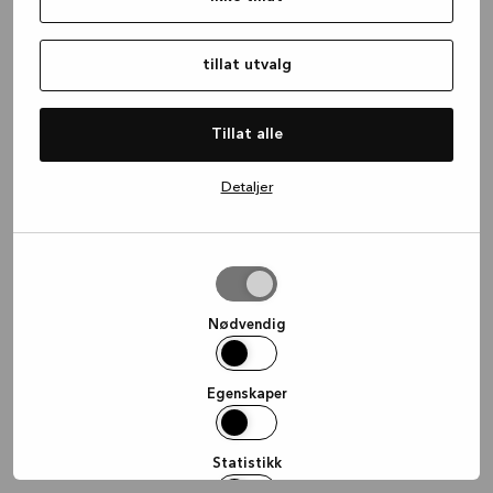
information)
.
tillat utvalg
Tillat alle
Detaljer
tillat
utvalg
Nødvendig
Egenskaper
Statistikk