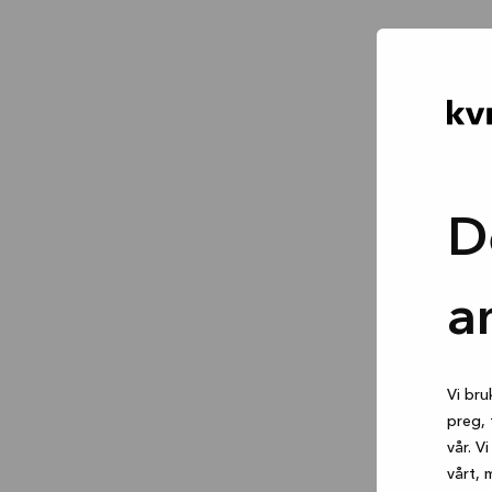
D
a
Vi bru
preg, 
vår. V
vårt, 