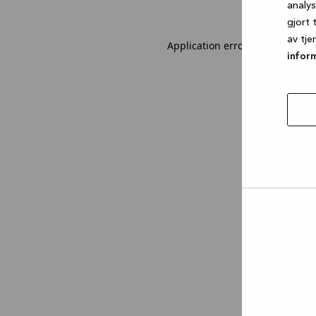
analy
gjort 
av tje
Application error: a client-sid
infor
tillat
utval