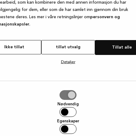
searbeid, som kan kombinere den med annen informasjon du har
tilgjengelig for dem, eller som de har samlet inn gjennom din bruk
nestene deres. Les mer i våre retningslinjer om
personvern og
e exception has occurred
while loading
www.kvik.no
(see the browse
masjonskapsler.
Ikke tillat
tillat utvalg
Tillat alle
Detaljer
g
Nødvendig
Egenskaper