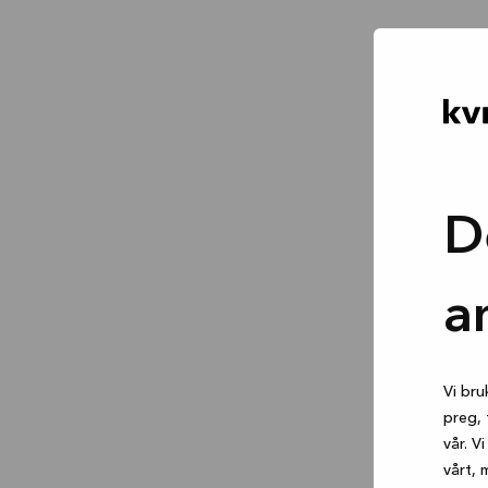
D
a
Vi bru
preg, 
vår. V
vårt, 