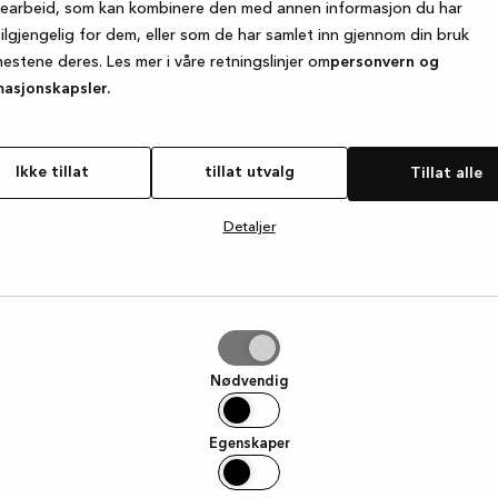
searbeid, som kan kombinere den med annen informasjon du har
tilgjengelig for dem, eller som de har samlet inn gjennom din bruk
nestene deres. Les mer i våre retningslinjer om
personvern og
e exception has occurred
while loading
www.kvik.no
(see the browse
masjonskapsler.
Ikke tillat
tillat utvalg
Tillat alle
Detaljer
g
Nødvendig
Egenskaper