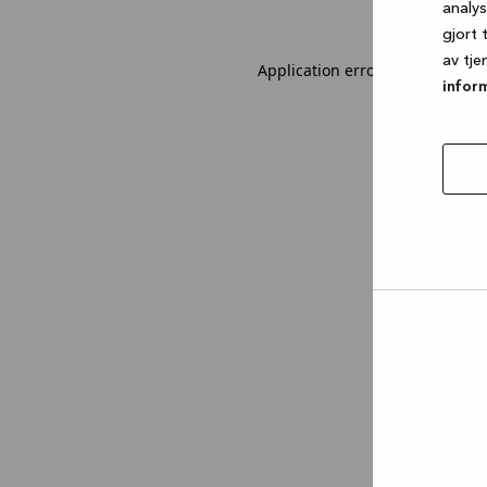
analy
gjort 
av tje
Application error: a client-sid
infor
tillat
utval